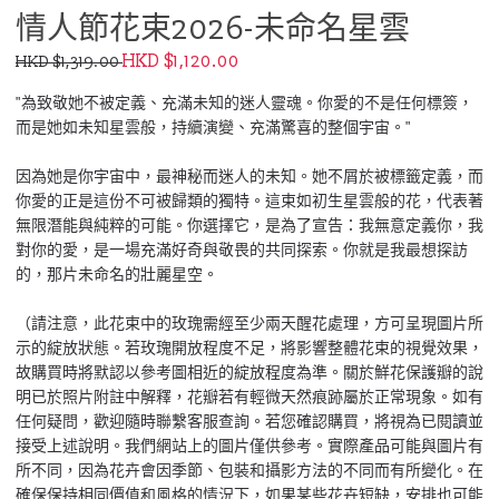
情人節花束2026-未命名星雲
HKD $1,120.00
HKD $1,319.00
"為致敬她不被定義、充滿未知的迷人靈魂。你愛的不是任何標簽，
而是她如未知星雲般，持續演變、充滿驚喜的整個宇宙。"
因為她是你宇宙中，最神秘而迷人的未知。她不屑於被標籤定義，而
你愛的正是這份不可被歸類的獨特。這束如初生星雲般的花，代表著
無限潛能與純粹的可能。你選擇它，是為了宣告：我無意定義你，我
對你的愛，是一場充滿好奇與敬畏的共同探索。你就是我最想探訪
的，那片未命名的壯麗星空。
（請注意，此花束中的玫瑰需經至少兩天醒花處理，方可呈現圖片所
示的綻放狀態。若玫瑰開放程度不足，將影響整體花束的視覺效果，
故購買時將默認以參考圖相近的綻放程度為準。關於鮮花保護瓣的說
明已於照片附註中解釋，花瓣若有輕微天然痕跡屬於正常現象。如有
任何疑問，歡迎隨時聯繫客服查詢。若您確認購買，將視為已閱讀並
接受上述說明。我們網站上的圖片僅供參考。實際產品可能與圖片有
所不同，因為花卉會因季節、包裝和攝影方法的不同而有所變化。在
確保保持相同價值和風格的情況下，如果某些花卉短缺，安排也可能