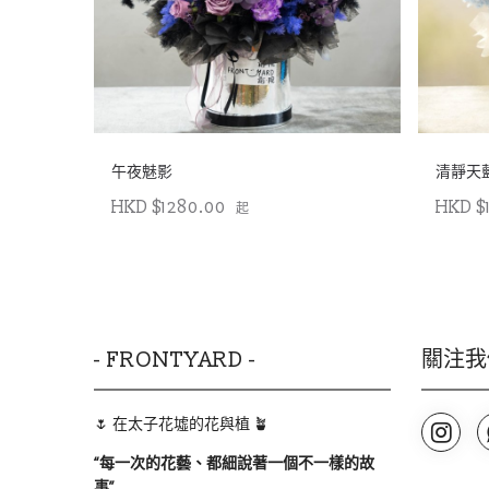
午夜魅影
清靜天
HKD $1280.00
HKD $
起
- FRONTYARD -
關注我
🌷 在太子花墟的花與植 🪴
“
每一次的花藝、都細說著一個不一樣的故
事
”