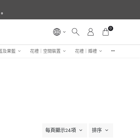
3。
0
籃及果籃
花禮｜空間裝置
花禮｜婚禮
每頁顯示24項
排序