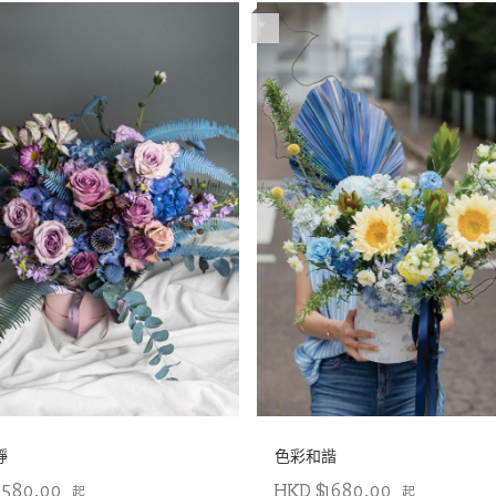
*
靜
色彩和諧
1580.00
HKD $1680.00
起
起