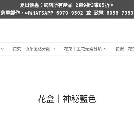
夏日優惠：網店所有產品 2束9折3束85折。
急單製作，可WHATSAPP 6979 9502 或 致電 6058 738
花束｜色系風格分類
花束｜主花元素分類
花禮｜花
花盒｜神秘藍色