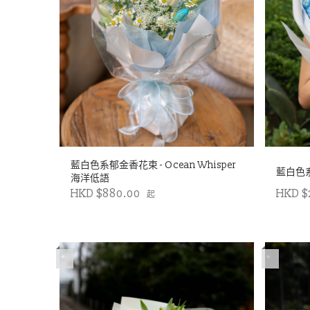
藍白色系郁金香花束 - Ocean Whisper
藍白色系
海洋低語
HKD $880.00
HKD $
起
*
*