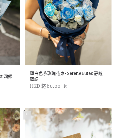
藍白色系玫瑰花束 - Serene Blues 靜謐
st 霜銀
藍調
HKD $580.00
起
*