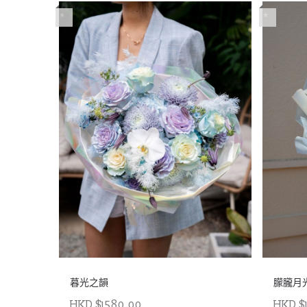
*
*
暮光之韻
朦朧月
HKD $1580.00
HKD $