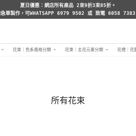
夏日優惠：網店所有產品 2束9折3束85折。
急單製作，可WHATSAPP 6979 9502 或 致電 6058 738
花束｜色系風格分類
花束｜主花元素分類
花禮｜花
所有花束