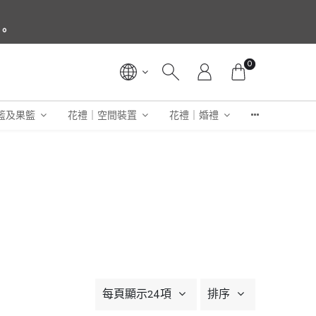
3。
0
籃及果籃
花禮｜空間裝置
花禮｜婚禮
每頁顯示24項
排序